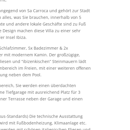
ohngegend von Sa Carroca und gehört zur Stadt
en alles, was Sie brauchen, innerhalb von 5
te und andere lokale Geschäfte sind zu Fuß
 Design machen diese Villa zu einer sehr
r Insel Ibiza.
x Schlafzimmer, 5x Badezimmer & 2x
er mit modernem Kamin. Der großzügige,
liesen und “ibizenkischen” Steinmauern lädt
nbereich im Freien, mit einer weiteren offenen
ltung neben dem Pool.
ereich, Sie werden einen überdachten
ne Tiefgarage mit ausreichend Platz für 3
fener Terrasse neben der Garage und einen
xus-Standards) Die technische Ausstattung
wird mit Fußbodenheizung, Klimaanlage etc.
werden mit schönen italienischen Fliesen und