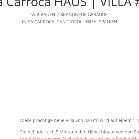
a Carroca HAUS | VILLA 
WIR BAUEN 2 BRANDNEUE GEBÄUDE
IN SA CARROCA, SANT JORDI – IBIZA, SPANIEN
​Diese prächtige neue Villa von 320 m² wird auf einem 1
n
Sie befindet sich 5 Minuten den Hügel hinauf von den S
nur 6 Minuten vom Flughafen Ibiza und Ibiza-Stadt entfe