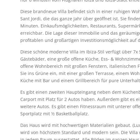
Diese brandneue Villa befindet sich in einer ruhigen W
Sant Jordi, die das ganze Jahr über geöffnet ist. Sie find
Minuten. Einkaufsmöglichkeiten, Restaurants, Supermärk
erreichbar. Die Lage dieser Immobilie und das geräumige
profitablen und großartigen Investitionsmöglichkeit auf de
Diese schöne moderne Villa im Ibiza-Stil verfügt über 7
Gästebäder, eine große offene Küche, Ess- & Wohnzimm
offene Wohnbereich mit großen Fenstern, italienischen F
Sie ins Grüne ein, mit einer großen Terrasse, einem Woh
Küche mit Bar und einem Grillbereich für pure Unterha
Es gibt einen zweiten Haupteingang neben dem Küchenb
Carport mit Platz für 2 Autos haben. Außerdem gibt es ei
weitere Autos. Es gibt einen Fitnessraum mit unterer of
a
Sportplatz mit ½ Basketballplatz.
Das Haus wird mit hochwertigen Materialien gebaut. (Lu
wird von höchstem Standard und modern sein. Die Villa 
in jedem Raum ausgestattet. Alle Böden im ganzen Haus 