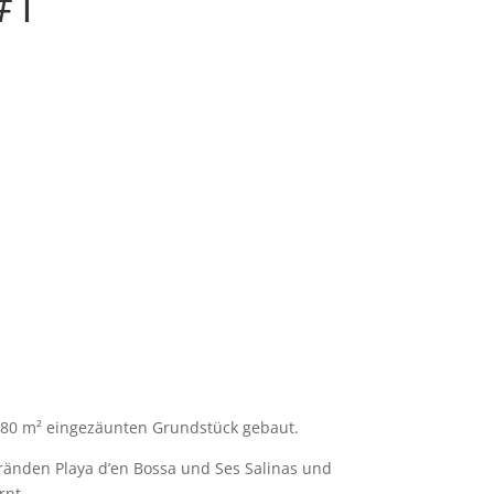
#1
.480 m² eingezäunten Grundstück gebaut.
tränden Playa d’en Bossa und Ses Salinas und
rnt.